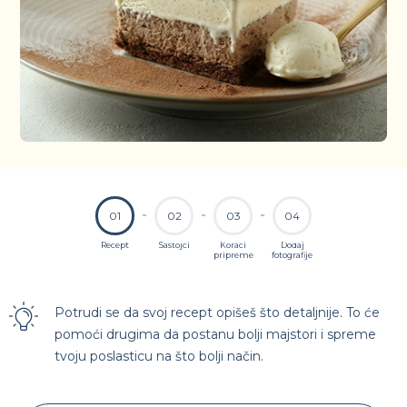
01
02
03
04
Recept
Sastojci
Koraci
Dodaj
pripreme
fotografije
Potrudi se da svoj recept opišeš što detaljnije. To će
pomoći drugima da postanu bolji majstori i spreme
tvoju poslasticu na što bolji način.