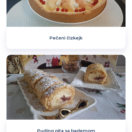
Pečeni čizkejk
Puding pita sa bademom