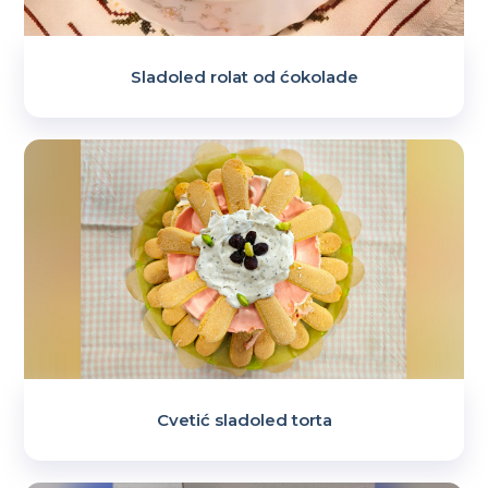
Sladoled rolat od ćokolade
Cvetić sladoled torta