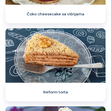
Čoko cheesecake sa višnjama
Reform torta