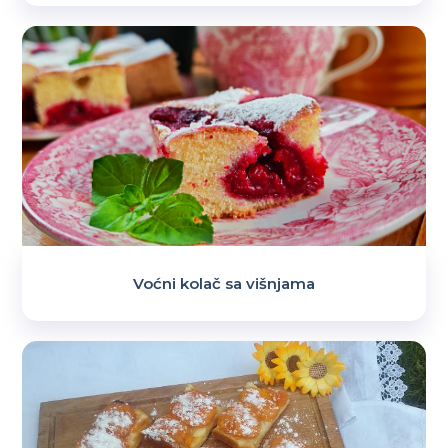
Voćni kolač sa višnjama