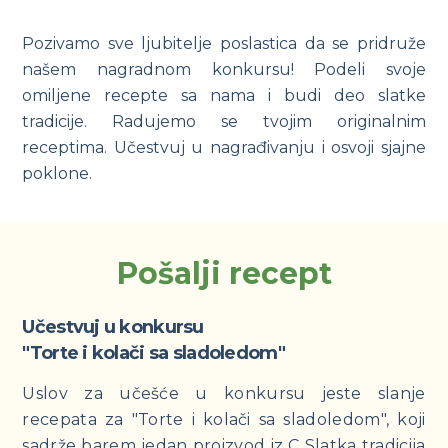
Pozivamo sve ljubitelje poslastica da se pridruže
našem nagradnom konkursu! Podeli svoje
omiljene recepte sa nama i budi deo slatke
tradicije. Radujemo se tvojim originalnim
receptima. Učestvuj u nagrađivanju i osvoji sjajne
poklone.
Pošalji recept
Učestvuj u konkursu
"Torte i kolači sa sladoledom"
Uslov za učešće u konkursu jeste slanje
recepata za "Torte i kolači sa sladoledom", koji
sadrže barem jedan proizvod iz C Slatka tradicija