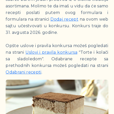
asortimana. Molimo te da imaš u vidu da će samo
recepti poslati putem ovog formulara i
formulara na stranici
Dodaj recept
na ovom web
sajtu učestvovati u konkursu. Konkurs traje do
31. avgusta 2026. godine.
Opšte uslove i pravila konkursa možeš pogledati
na strani
Uslovi i pravila konkursa
"Torte i kolači
sa sladoledom". Odabrane recepte sa
prethodnih konkursa možeš pogledati na strani
Odabrani recepti
.