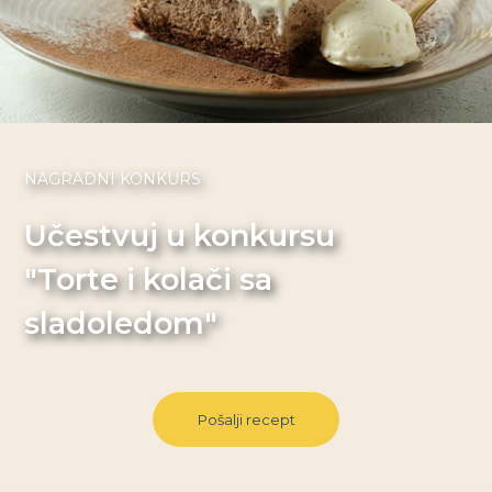
NAGRADNI KONKURS
Učestvuj u konkursu
"Torte i kolači sa
sladoledom"
Pošalji recept