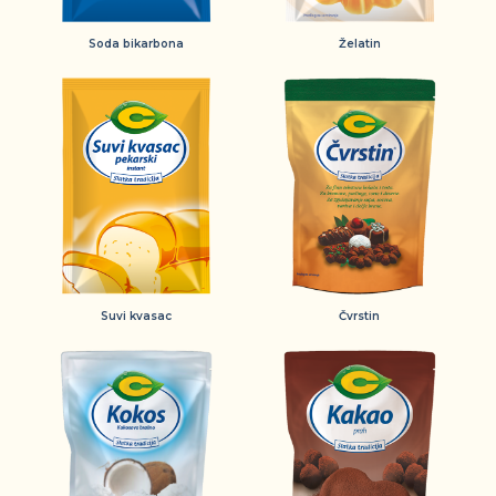
Soda bikarbona
Želatin
Suvi kvasac
Čvrstin