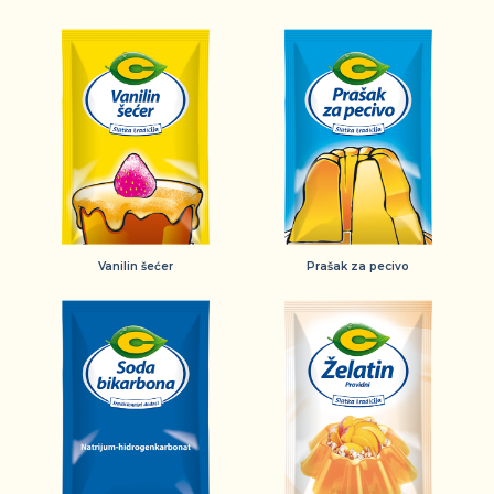
Vanilin šećer
Prašak za pecivo