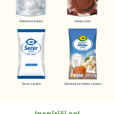
Kokosovo brašno
Kakao prah
Šećer u prahu
Zamena za mleko u prahu