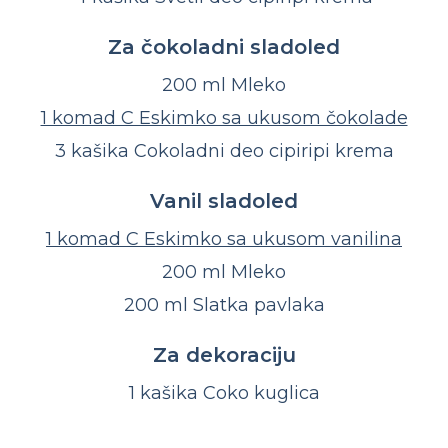
Za čokoladni sladoled
200 ml Mleko
1 komad C Eskimko sa ukusom čokolade
3 kašika Cokoladni deo cipiripi krema
Vanil sladoled
1 komad C Eskimko sa ukusom vanilina
200 ml Mleko
200 ml Slatka pavlaka
Za dekoraciju
1 kašika Coko kuglica