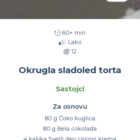
60+ min
Lako
12
Okrugla sladoled torta
Sastojci
Za osnovu
80 g Čoko kuglica
80 g Bela cokolada
4 kašika Svetli deo cipiripi krema