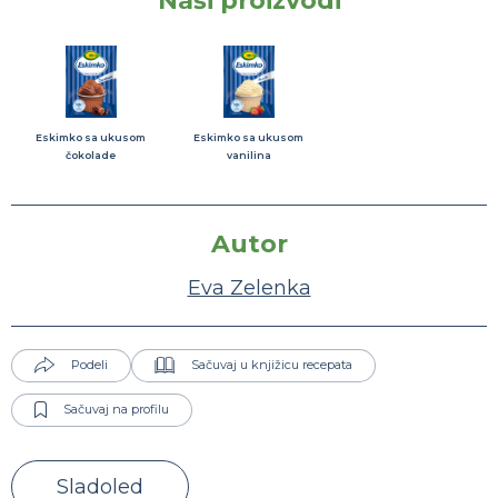
Naši proizvodi
Eskimko sa ukusom
Eskimko sa ukusom
čokolade
vanilina
Autor
Eva Zelenka
Podeli
Sačuvaj u knjižicu recepata
Sačuvaj na profilu
Sladoled