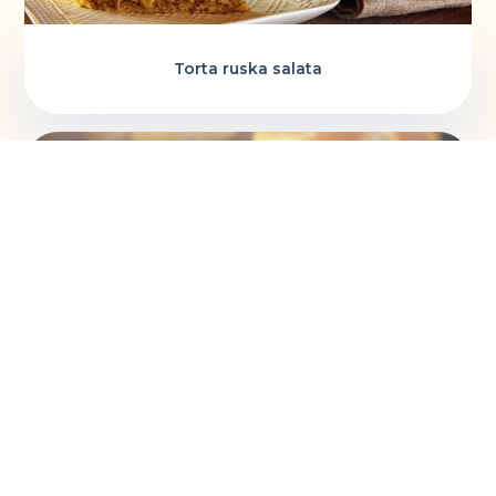
Torta ruska salata
Vaskršnja gnezda i farbanje lukovinom