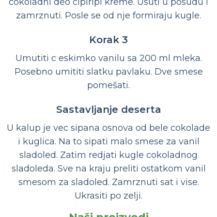
cokoladni deo cipiripi kreme. Usuti u posudu i
zamrznuti. Posle se od nje formiraju kugle.
Korak 3
Umutiti c eskimko vanilu sa 200 ml mleka.
Posebno umititi slatku pavlaku. Dve smese
pomešati.
Sastavljanje deserta
U kalup je vec sipana osnova od bele cokolade
i kuglica. Na to sipati malo smese za vanil
sladoled. Zatim redjati kugle cokoladnog
sladoleda. Sve na kraju preliti ostatkom vanil
smesom za sladoled. Zamrznuti sat i vise.
Ukrasiti po zelji.