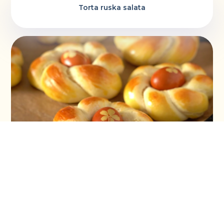
Torta ruska salata
Vaskršnja gnezda i farbanje lukovinom