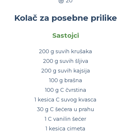
20
Kolač za posebne prilike
Sastojci
200 g suvih krušaka
200 g suvih šljiva
200 g suvih kajsija
100 g brašna
100 g C čvrstina
1 kesica C suvog kvasca
30 g C šećera u prahu
1 C vanilin šećer
1 kesica cimeta