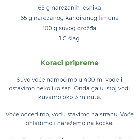
65 g narezanih lešnika
65 g narezanog kandiranog limuna
100 g suvog grožđa
1 C šlag
Koraci pripreme
Suvo voće namočimo u 400 ml vode i
ostavimo nekoliko sati. Onda ga u istoj vodi
kuvamo oko 3 minute.
Voće odcedimo, vodu stavimo na stranu. Voće
ohladimo i narežemo na kocke.