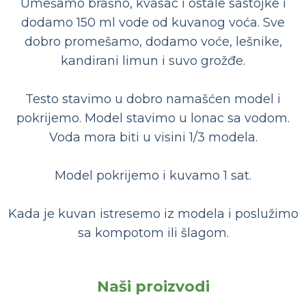
Umešamo brašno, kvasac i ostale sastojke i
dodamo 150 ml vode od kuvanog voća. Sve
dobro promešamo, dodamo voće, lešnike,
kandirani limun i suvo grožđe.
Testo stavimo u dobro namašćen model i
pokrijemo. Model stavimo u lonac sa vodom.
Voda mora biti u visini 1/3 modela.
Model pokrijemo i kuvamo 1 sat.
Kada je kuvan istresemo iz modela i poslužimo
sa kompotom ili šlagom.
Naši proizvodi