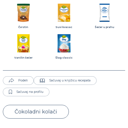
Čvrstin
Suvi kvasac
Šećer u prahu
Vanilin šećer
Šlag classic
Podeli
Sačuvaj u knjižicu recepata
Sačuvaj na profilu
Čokoladni kolači