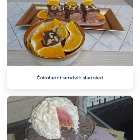
Čokoladni sendvič sladoled