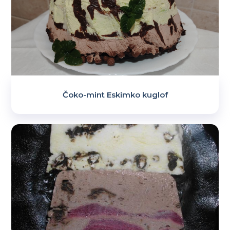
Čoko-mint Eskimko kuglof