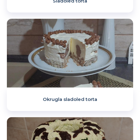
Sladoled torta
Okrugla sladoled torta