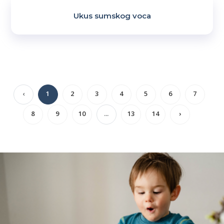
Ukus sumskog voca
‹
1
2
3
4
5
6
7
8
9
10
...
13
14
›