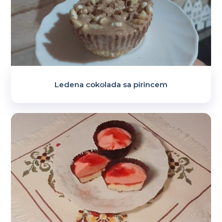
Ledena cokolada sa pirincem