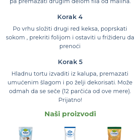
pa premazati drugim delom fila od malina.
Korak 4
Po vrhu složiti drugi red keksa, poprskati
sokom , prekriti folijom i ostaviti u frižideru da
prenoći
Korak 5
Hladnu tortu izvaditi iz kalupa, premazati
umućenim šlagom i po želji dekorisati. Može
odmah da se seče (12 parčića od ove mere).
Prijatno!
Naši proizvodi