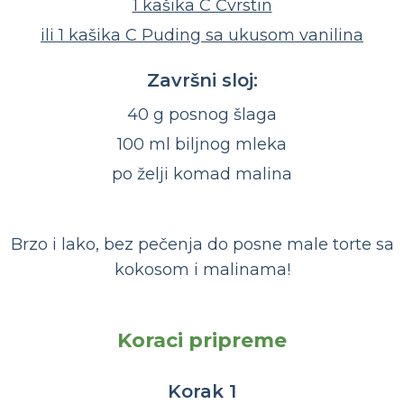
1 kašika C Čvrstin
ili 1 kašika C Puding sa ukusom vanilina
Završni sloj:
40 g posnog šlaga
100 ml biljnog mleka
po želji komad malina
Brzo i lako, bez pečenja do posne male torte sa
kokosom i malinama!
Koraci pripreme
Korak 1