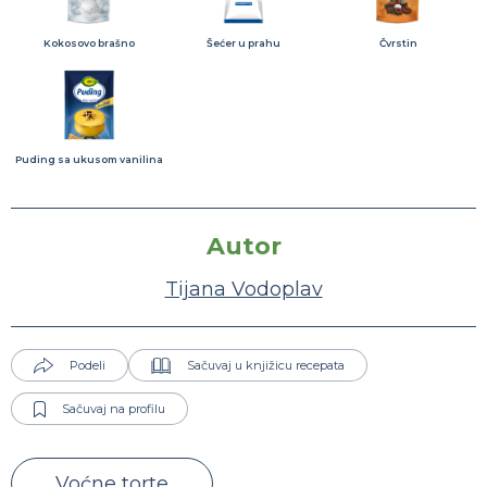
Kokosovo brašno
Šećer u prahu
Čvrstin
Puding sa ukusom vanilina
Autor
Tijana Vodoplav
Podeli
Sačuvaj u knjižicu recepata
Sačuvaj na profilu
Voćne torte