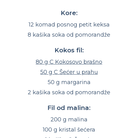
Kore:
12 komad posnog petit keksa
8 kašika soka od pomorandže
Kokos fil:
80 g C Kokosovo brašno
50 g C Šećer u prahu
50 g margarina
2 kašika soka od pomorandže
Fil od malina:
200 g malina
100 g kristal šećera