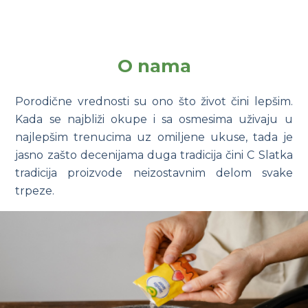
O nama
Porodične vrednosti su ono što život čini lepšim.
Kada se najbliži okupe i sa osmesima uživaju u
najlepšim trenucima uz omiljene ukuse, tada je
jasno zašto decenijama duga tradicija čini C Slatka
tradicija proizvode neizostavnim delom svake
trpeze.