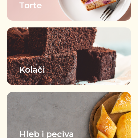
Torte
Čokoladne torte
Voćne torte
Kolači
Kremaste torte
Sitni kolači
Voćni kolači
Hleb i
peciva