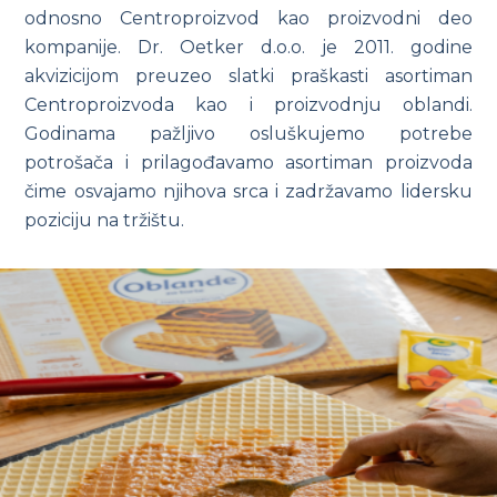
odnosno Centroproizvod kao proizvodni deo
kompanije. Dr. Oetker d.o.o. je 2011. godine
akvizicijom preuzeo slatki praškasti asortiman
Centroproizvoda kao i proizvodnju oblandi.
Godinama pažljivo osluškujemo potrebe
potrošača i prilagođavamo asortiman proizvoda
čime osvajamo njihova srca i zadržavamo lidersku
poziciju na tržištu.