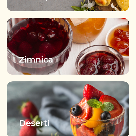
Čokoladni kolači
Hleb i pogače
Kremasti kolači
Slatka peciva
Zimnica
Oblande
Slana peciva
Slatka zimnica
Biskvitni kolači
Predjela
Kisela zimnica
Deserti