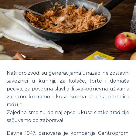
Naši proizvodi su generacijama unazad neizostavni
saveznici u kuhinji. Za kolače, torte i domaća
peciva, za posebna slavlja ili svakodnevna uživanja
zajedno kreiramo ukuse kojima se cela porodica
raduje.
Zajedno smo tu da najlepše ukuse slatke tradicije
sačuvamo od zaborava!
Davne 1947. osnovana je kompanija Centroprom,