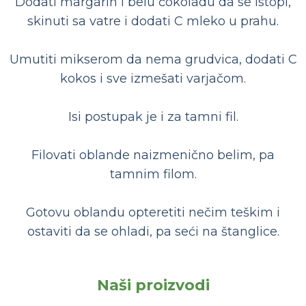
Dodati margarin i belu čokoladu da se istopi,
skinuti sa vatre i dodati C mleko u prahu.
Umutiti mikserom da nema grudvica, dodati C
kokos i sve izmešati varjačom.
Isi postupak je i za tamni fil.
Filovati oblande naizmenično belim, pa
tamnim filom.
Gotovu oblandu opteretiti nečim teškim i
ostaviti da se ohladi, pa seći na štanglice.
Naši proizvodi