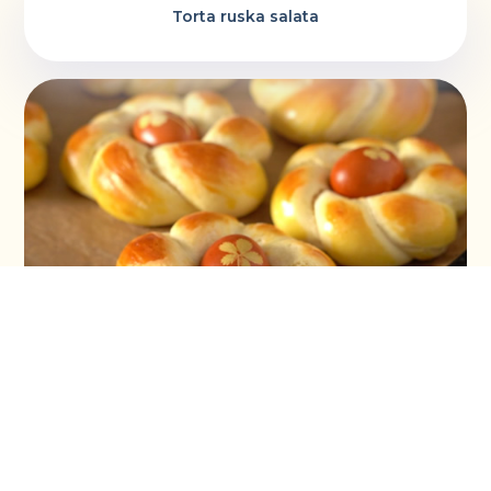
Torta ruska salata
Vaskršnja gnezda i farbanje lukovinom