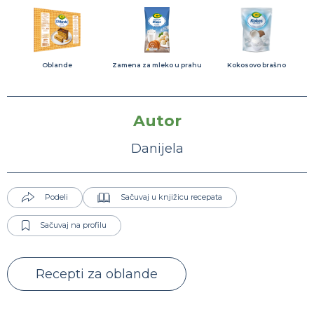
Oblande
Zamena za mleko u prahu
Kokosovo brašno
Autor
Danijela
Podeli
Sačuvaj u knjižicu recepata
Sačuvaj na profilu
Recepti za oblande