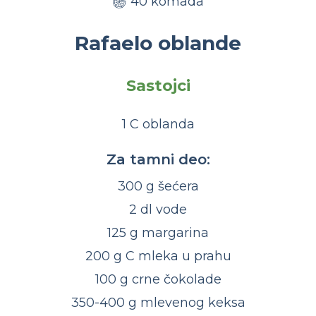
40 komada
Rafaelo oblande
Sastojci
1 C oblanda
Za tamni deo:
300 g šećera
2 dl vode
125 g margarina
200 g C mleka u prahu
100 g crne čokolade
350-400 g mlevenog keksa