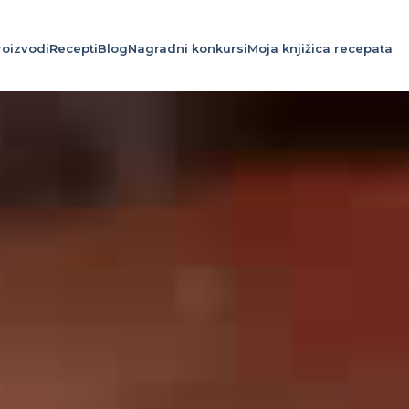
roizvodi
Recepti
Blog
Nagradni konkursi
Moja knjižica recepata