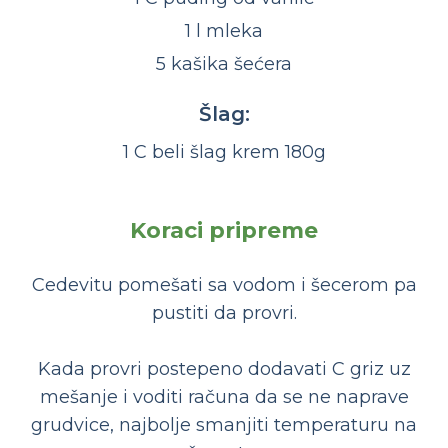
1 l mleka
5 kašika šećera
Šlag:
1 C beli šlag krem 180g
Koraci pripreme
Cedevitu pomešati sa vodom i šecerom pa
pustiti da provri.
Kada provri postepeno dodavati C griz uz
mešanje i voditi računa da se ne naprave
grudvice, najbolje smanjiti temperaturu na