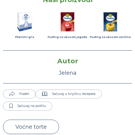
Pšenični griz
Puding sa ukusom jagode
Puding sa ukusom vanilina
Autor
Jelena
Podeli
Sačuvaj u knjižicu recepata
Sačuvaj na profilu
Voćne torte