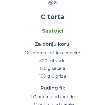
8
C torta
Sastojci
Za donju koru:
12 kafenih kašika cedevite
500 ml vode
120 g šećera
100 g C griza
Puding fil:
1 C puding od jagode
1 C puding od vanile