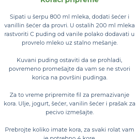
Sipati u šerpu 800 ml mleka, dodati šećer i
vanillin šećer da provri. U ostalih 200 ml mleka
rastvoriti C puding od vanile polako dodavati u
provrelo mleko uz stalno mešanje.
Kuvani puding ostaviti da se prohladi,
povremeno promešajte da vam se ne stvori
korica na površini pudinga.
Za to vreme pripremite fil za premazivanje
kora. Ulje, jogurt, šećer, vanilin šećer i prašak za
pecivo izmešajte.
Prebrojte koliko imate kora, za svaki rolat vam
je potrebno 4 kore.