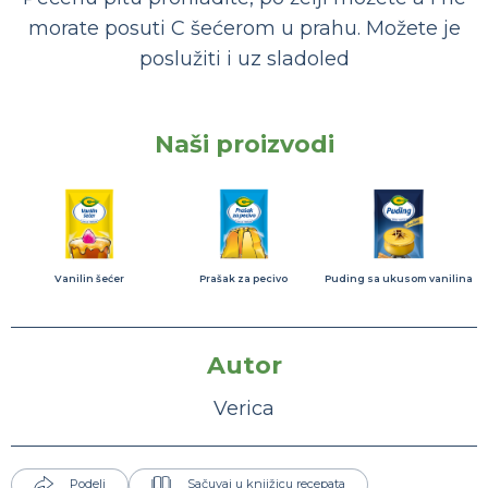
morate posuti C šećerom u prahu. Možete je
poslužiti i uz sladoled
Naši proizvodi
Vanilin šećer
Prašak za pecivo
Puding sa ukusom vanilina
Autor
Verica
Podeli
Sačuvaj u knjižicu recepata