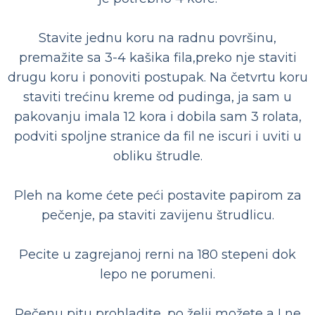
Stavite jednu koru na radnu površinu,
premažite sa 3-4 kašika fila,preko nje staviti
drugu koru i ponoviti postupak. Na četvrtu koru
staviti trećinu kreme od pudinga, ja sam u
pakovanju imala 12 kora i dobila sam 3 rolata,
podviti spoljne stranice da fil ne iscuri i uviti u
obliku štrudle.
Pleh na kome ćete peći postavite papirom za
pečenje, pa staviti zavijenu štrudlicu.
Pecite u zagrejanoj rerni na 180 stepeni dok
lepo ne porumeni.
Pečenu pitu prohladite, po želji možete a I ne