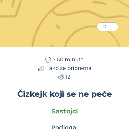
0
> 60 minuta
Lako se priprema
12
Čizkejk koji se ne peče
Sastojci
Podloga: