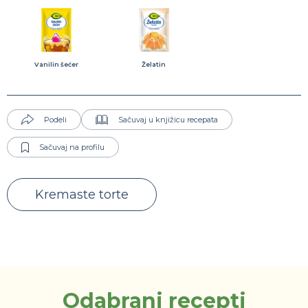
Vanilin šećer
Želatin
Podeli
Sačuvaj u knjižicu recepata
Sačuvaj na profilu
Kremaste torte
Odabrani recepti