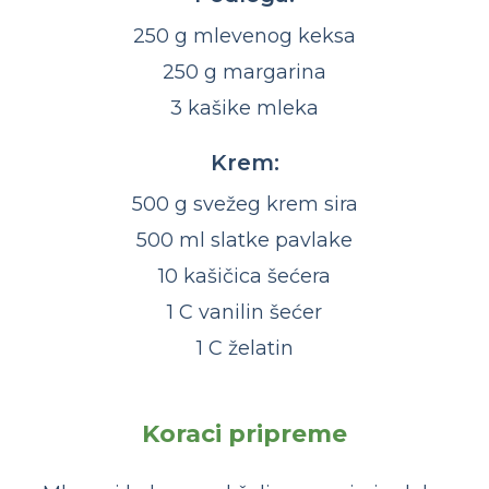
250 g mlevenog keksa
250 g margarina
3 kašike mleka
Krem:
500 g svežeg krem sira
500 ml slatke pavlake
10 kašičica šećera
1 C vanilin šećer
1 C želatin
Koraci pripreme