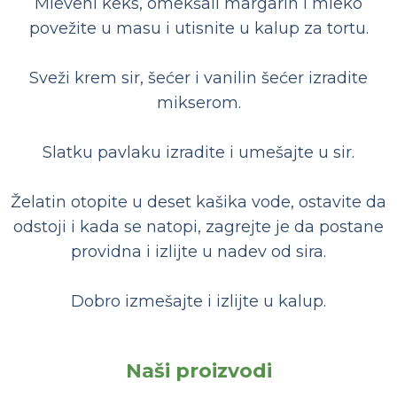
Mleveni keks, omekšali margarin i mleko
povežite u masu i utisnite u kalup za tortu.
Sveži krem sir, šećer i vanilin šećer izradite
mikserom.
Slatku pavlaku izradite i umešajte u sir.
Želatin otopite u deset kašika vode, ostavite da
odstoji i kada se natopi, zagrejte je da postane
providna i izlijte u nadev od sira.
Dobro izmešajte i izlijte u kalup.
Naši proizvodi