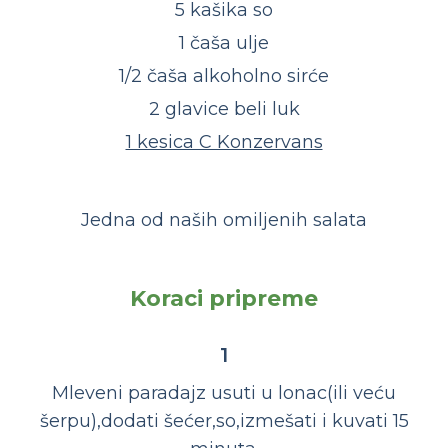
5 kašika so
1 čaša ulje
1/2 čaša alkoholno sirće
2 glavice beli luk
1 kesica C Konzervans
Jedna od naših omiljenih salata
Koraci pripreme
1
Mleveni paradajz usuti u lonac(ili veću
šerpu),dodati šećer,so,izmešati i kuvati 15