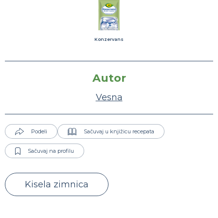
Konzervans
Autor
Vesna
Podeli
Sačuvaj u knjižicu recepata
Sačuvaj na profilu
Kisela zimnica