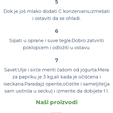
5
Dok je još mlako dodati C konzervans,izmešati
i ostaviti da se ohladi.
6
Sipati u oprane i suve tegle.Dobro zatviriti
poklopcem i odložiti u ostavu.
7
Savet:Ulje i sirće meriti čašom od jogurta.Mera
za papriku je 3 kg,ali kada je očišćena i
iseckana.Paradajz operite,očistite i sameljite(ja
sam usitnila u secku) i izmerite da dobijete 1 l.
Naši proizvodi