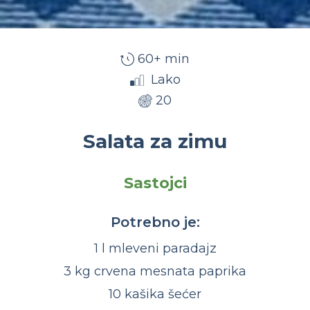
60+ min
Lako
20
Salata za zimu
Sastojci
Potrebno je:
1 l mleveni paradajz
3 kg crvena mesnata paprika
10 kašika šećer