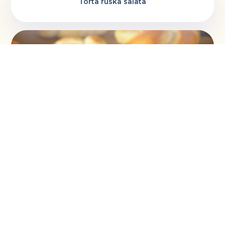
Torta ruska salata
Vaskršnja gnezda i farbanje lukovinom