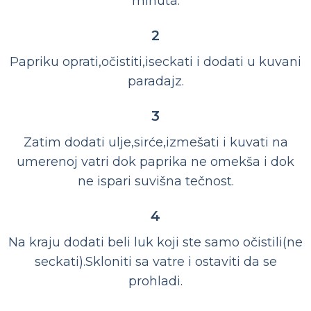
minuta.
2
Papriku oprati,očistiti,iseckati i dodati u kuvani
paradajz.
3
Zatim dodati ulje,sirće,izmešati i kuvati na
umerenoj vatri dok paprika ne omekša i dok
ne ispari suvišna tečnost.
4
Na kraju dodati beli luk koji ste samo očistili(ne
seckati).Skloniti sa vatre i ostaviti da se
prohladi.