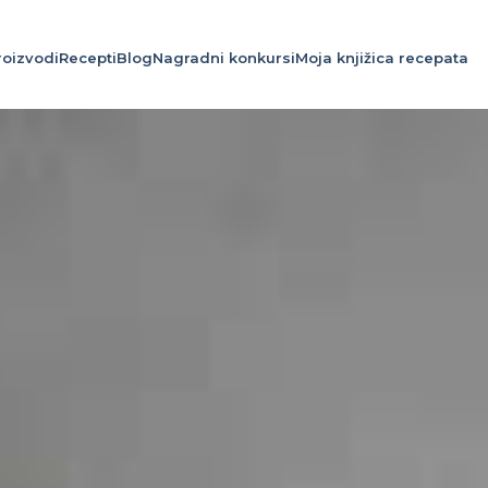
roizvodi
Recepti
Blog
Nagradni konkursi
Moja knjižica recepata