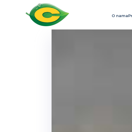
O nama
P