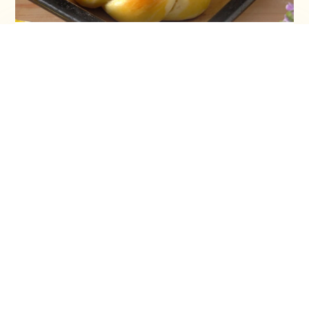
Vaskršnja gnezda i farbanje lukovinom
Šeherezada torta