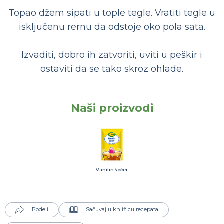
Topao džem sipati u tople tegle. Vratiti tegle u
isključenu rernu da odstoje oko pola sata.
Izvaditi, dobro ih zatvoriti, uviti u peškir i
ostaviti da se tako skroz ohlade.
Naši proizvodi
Vanilin šećer
Podeli
Sačuvaj u knjižicu recepata