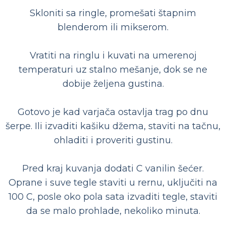
Skloniti sa ringle, promešati štapnim
blenderom ili mikserom.
Vratiti na ringlu i kuvati na umerenoj
temperaturi uz stalno mešanje, dok se ne
dobije željena gustina.
Gotovo je kad varjača ostavlja trag po dnu
šerpe. Ili izvaditi kašiku džema, staviti na tačnu,
ohladiti i proveriti gustinu.
Pred kraj kuvanja dodati C vanilin šećer.
Oprane i suve tegle staviti u rernu, uključiti na
100 C, posle oko pola sata izvaditi tegle, staviti
da se malo prohlade, nekoliko minuta.