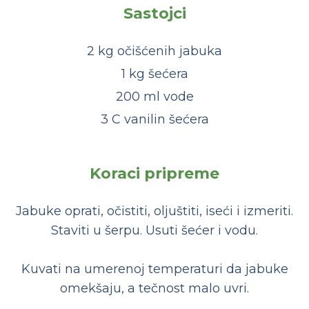
Sastojci
2 kg očišćenih jabuka
1 kg šećera
200 ml vode
3 C vanilin šećera
Koraci pripreme
Jabuke oprati, očistiti, oljuštiti, iseći i izmeriti.
Staviti u šerpu. Usuti šećer i vodu.
Kuvati na umerenoj temperaturi da jabuke
omekšaju, a tečnost malo uvri.