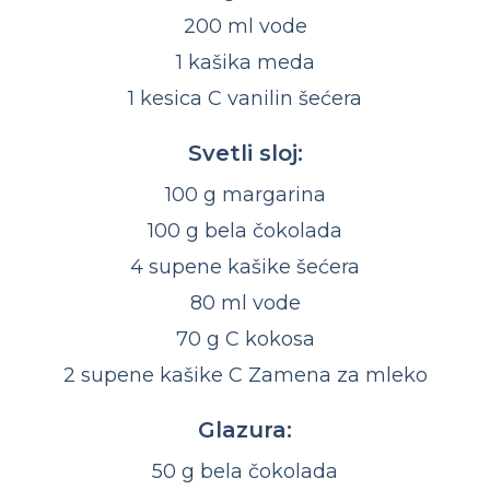
200 ml vode
1 kašika meda
1 kesica C vanilin šećera
Svetli sloj:
100 g margarina
100 g bela čokolada
4 supene kašike šećera
80 ml vode
70 g C kokosa
2 supene kašike C Zamena za mleko
Glazura:
50 g bela čokolada