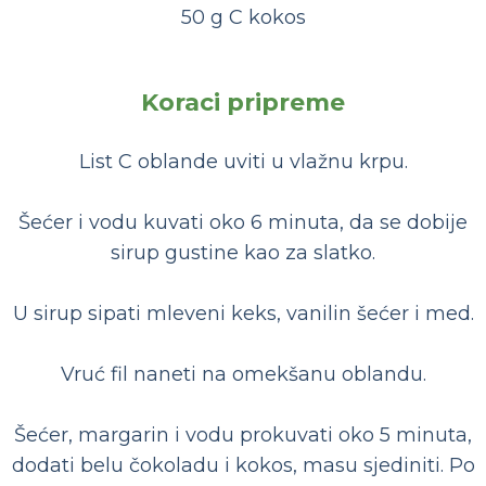
50 g C kokos
Koraci pripreme
List C oblande uviti u vlažnu krpu.
Šećer i vodu kuvati oko 6 minuta, da se dobije
sirup gustine kao za slatko.
U sirup sipati mleveni keks, vanilin šećer i med.
Vruć fil naneti na omekšanu oblandu.
Šećer, margarin i vodu prokuvati oko 5 minuta,
dodati belu čokoladu i kokos, masu sjediniti. Po