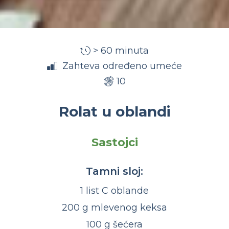
> 60 minuta
Zahteva određeno umeće
10
Rolat u oblandi
Sastojci
Tamni sloj:
1 list C oblande
200 g mlevenog keksa
100 g šećera