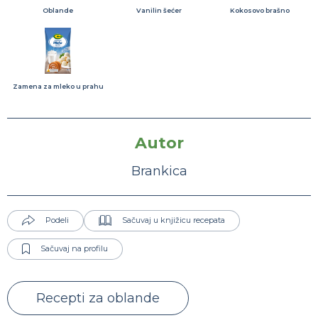
Oblande
Vanilin šećer
Kokosovo brašno
Zamena za mleko u prahu
Autor
Brankica
Podeli
Sačuvaj u knjižicu recepata
Sačuvaj na profilu
Recepti za oblande