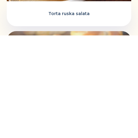
Torta ruska salata
Vaskršnja gnezda i farbanje lukovinom