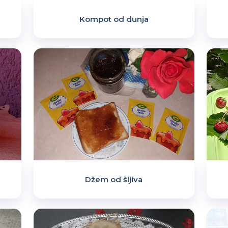
Kompot od dunja
Džem od šljiva