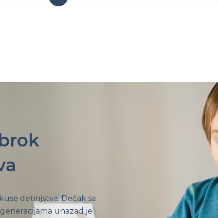
obrok
va
ukuse detinjstva. Dečak sa
 generacijama unazad je