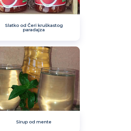
Slatko od Čeri kruškastog
paradajza
Sirup od mente