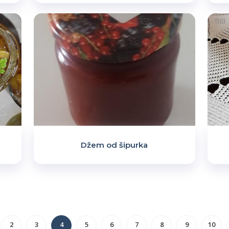
Džem od šipurka
2
3
4
5
6
7
8
9
10