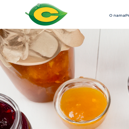
O nama
P