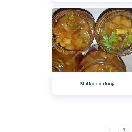
Slatko od dunja
‹
1