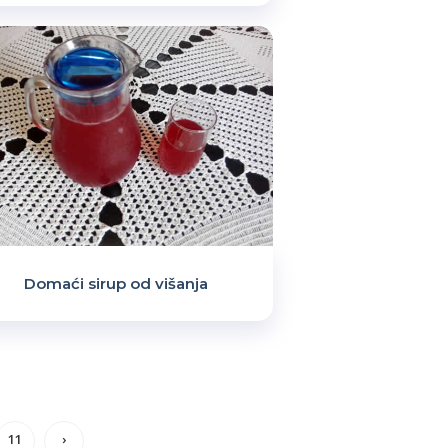
Domaći sirup od višanja
11
›