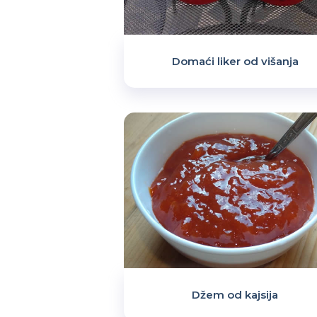
Domaći liker od višanja
Džem od kajsija