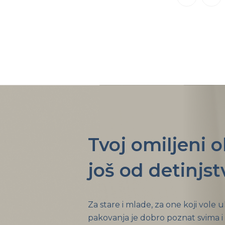
Tvoj omiljeni 
još od detinjst
Za stare i mlade, za one koji vole 
pakovanja je dobro poznat svima i