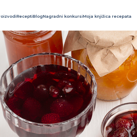
roizvodi
Recepti
Blog
Nagradni konkursi
Moja knjižica recepata