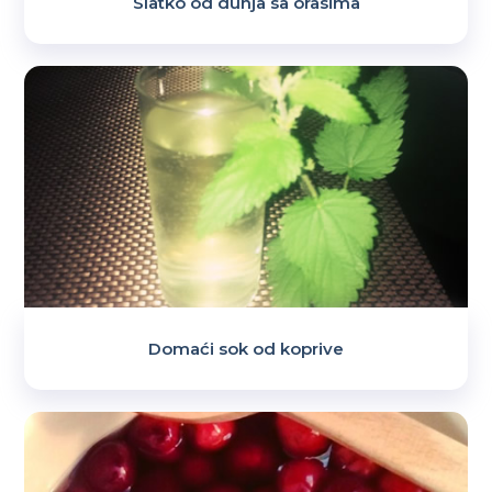
Slatko od dunja sa orasima
Domaći sok od koprive