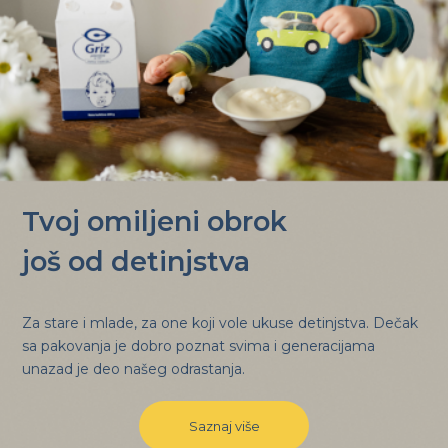
Tvoj omiljeni obrok
još od detinjstva
Za stare i mlade, za one koji vole ukuse detinjstva. Dečak
sa pakovanja je dobro poznat svima i generacijama
unazad je deo našeg odrastanja.
Saznaj više