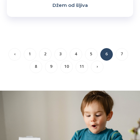
Džem od šljiva
‹
1
2
3
4
5
6
7
8
9
10
11
›