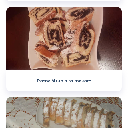
Posna štrudla sa makom