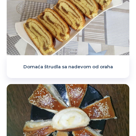
Domaća štrudla sa nadevom od oraha