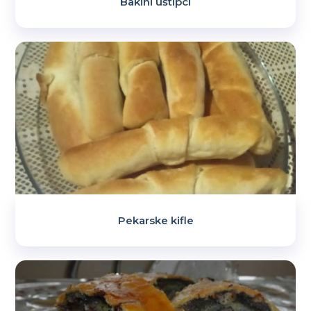
Bakini uštipci
Pekarske kifle