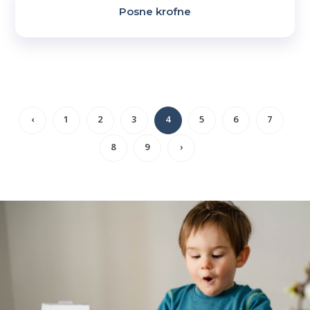
Posne krofne
‹
1
2
3
4
5
6
7
8
9
›