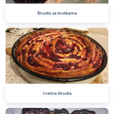
Štrudla sa kruškama
Cvetna štrudla