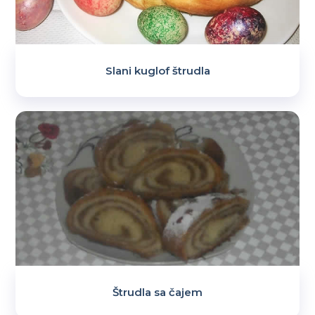
Slani kuglof štrudla
Štrudla sa čajem