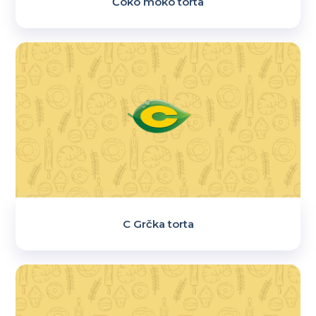
Čoko moko torta
C Grčka torta