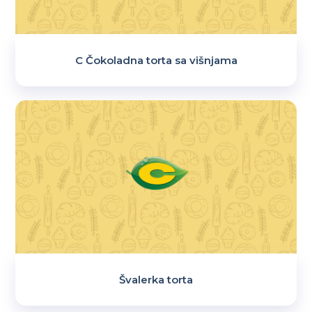
C Čokoladna torta sa višnjama
Švalerka torta