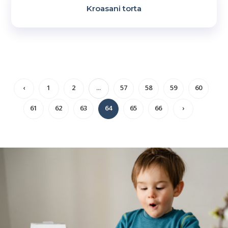
Kroasani torta
‹
1
2
...
57
58
59
60
61
62
63
64
65
66
›