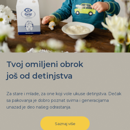
Tvoj omiljeni obrok
još od detinjstva
Za stare i mlade, za one koji vole ukuse detinjstva. Dečak
sa pakovanja je dobro poznat svima i generacijama
unazad je deo našeg odrastanja.
Saznaj više