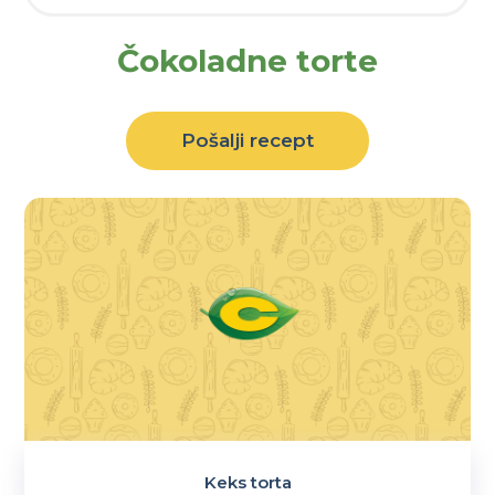
Čokoladne torte
Pošalji recept
Keks torta