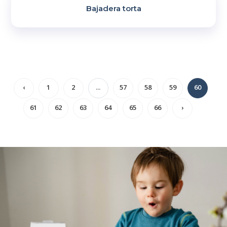
Bajadera torta
‹
1
2
...
57
58
59
60
61
62
63
64
65
66
›