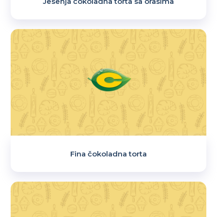
Jesenja čokoladna torta sa orasima
Fina čokoladna torta