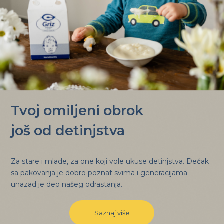
Tvoj omiljeni obrok
još od detinjstva
Za stare i mlade, za one koji vole ukuse detinjstva. Dečak
sa pakovanja je dobro poznat svima i generacijama
unazad je deo našeg odrastanja.
Saznaj više