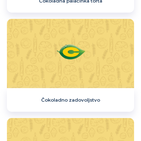
Čokoladna palačinka torta
Čokoladno zadovoljstvo