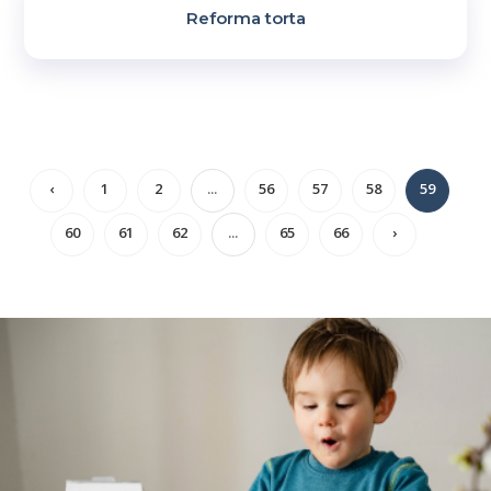
Reforma torta
‹
1
2
...
56
57
58
59
60
61
62
...
65
66
›