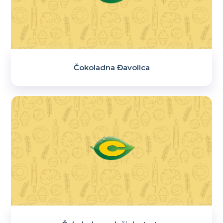
Čokoladna Đavolica