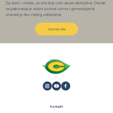
Za stare i mlade, za one koji vole ukuse detinjstva. Dečak
sa pakovanja je dobro poznat svima i generacijama
unazad je deo našeg odrastanja.
Saznaj više
Kontakt