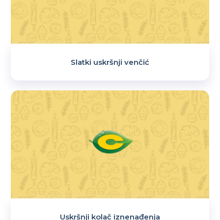
Slatki uskršnji venčić
Uskršnji kolač iznenađenja