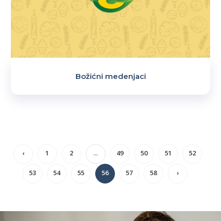
Božićni medenjaci
‹
1
2
...
49
50
51
52
53
54
55
56
57
58
›