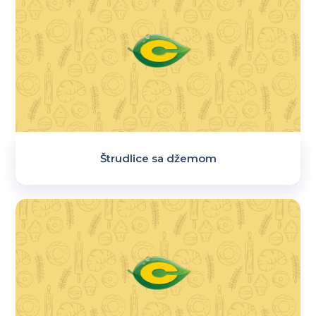
Štrudlice sa džemom