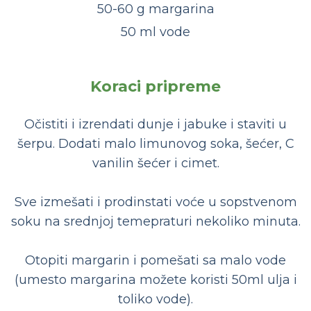
50-60 g margarina
50 ml vode
Koraci pripreme
Očistiti i izrendati dunje i jabuke i staviti u
šerpu. Dodati malo limunovog soka, šećer, C
vanilin šećer i cimet.
Sve izmešati i prodinstati voće u sopstvenom
soku na srednjoj temepraturi nekoliko minuta.
Otopiti margarin i pomešati sa malo vode
(umesto margarina možete koristi 50ml ulja i
toliko vode).