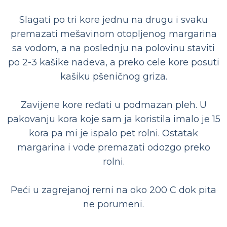
Slagati po tri kore jednu na drugu i svaku
premazati mešavinom otopljenog margarina
sa vodom, a na poslednju na polovinu staviti
po 2-3 kašike nadeva, a preko cele kore posuti
kašiku pšeničnog griza.
Zavijene kore ređati u podmazan pleh. U
pakovanju kora koje sam ja koristila imalo je 15
kora pa mi je ispalo pet rolni. Ostatak
margarina i vode premazati odozgo preko
rolni.
Peći u zagrejanoj rerni na oko 200 C dok pita
ne porumeni.