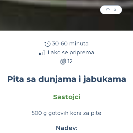
0
30-60 minuta
Lako se priprema
12
Pita sa dunjama i jabukama
Sastojci
500 g gotovih kora za pite
Nadev: