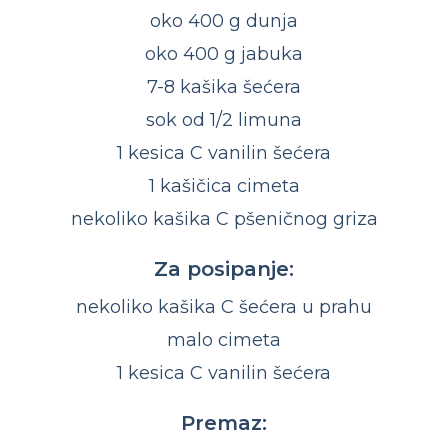
oko 400 g dunja
oko 400 g jabuka
7-8 kašika šećera
sok od 1/2 limuna
1 kesica C vanilin šećera
1 kašičica cimeta
nekoliko kašika C pšeničnog griza
Za posipanje:
nekoliko kašika C šećera u prahu
malo cimeta
1 kesica C vanilin šećera
Premaz: