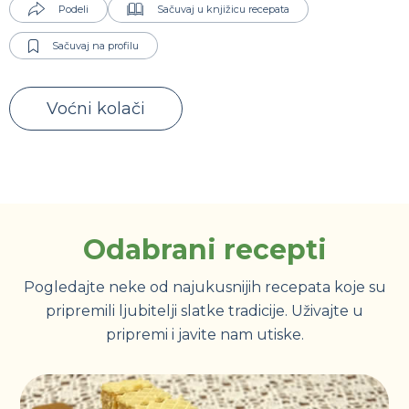
Podeli
Sačuvaj u knjižicu recepata
Sačuvaj na profilu
Voćni kolači
Odabrani recepti
Pogledajte neke od najukusnijih recepata koje su
pripremili ljubitelji slatke tradicije. Uživajte u
pripremi i javite nam utiske.