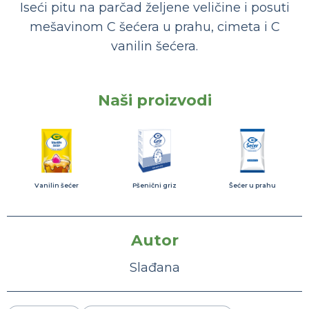
Iseći pitu na parčad željene veličine i posuti
mešavinom C šećera u prahu, cimeta i C
vanilin šećera.
Naši proizvodi
Vanilin šećer
Pšenični griz
Šećer u prahu
Autor
Slađana