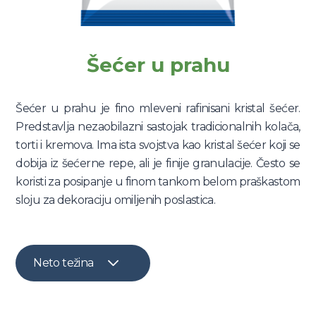
Šećer u prahu
Šećer u prahu je fino mleveni rafinisani kristal šećer.
Predstavlja nezaobilazni sastojak tradicionalnih kolača,
torti i kremova. Ima ista svojstva kao kristal šećer koji se
dobija iz šećerne repe, ali je finije granulacije. Često se
koristi za posipanje u finom tankom belom praškastom
sloju za dekoraciju omiljenih poslastica.
Neto težina