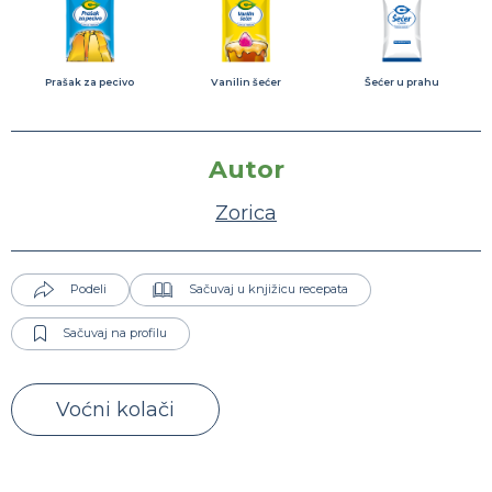
Prašak za pecivo
Vanilin šećer
Šećer u prahu
Autor
Zorica
Podeli
Sačuvaj u knjižicu recepata
Sačuvaj na profilu
Voćni kolači