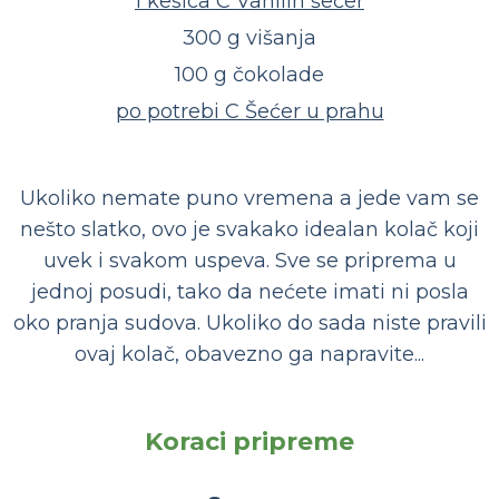
1 kesica C Vanilin šećer
300 g višanja
100 g čokolade
po potrebi C Šećer u prahu
Ukoliko nemate puno vremena a jede vam se
nešto slatko, ovo je svakako idealan kolač koji
uvek i svakom uspeva. Sve se priprema u
jednoj posudi, tako da nećete imati ni posla
oko pranja sudova. Ukoliko do sada niste pravili
ovaj kolač, obavezno ga napravite...
Koraci pripreme