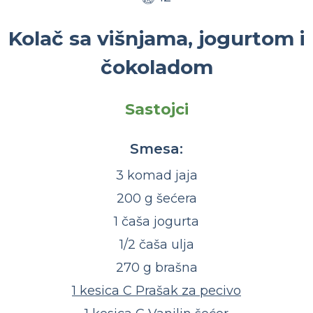
Kolač sa višnjama, jogurtom i
čokoladom
Sastojci
Smesa:
3 komad jaja
200 g šećera
1 čaša jogurta
1/2 čaša ulja
270 g brašna
1 kesica C Prašak za pecivo