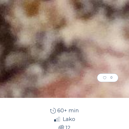
0
60+ min
Lako
12