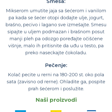
Smesa:
Mikserom umutite jaja sa šećerom i vanilom
pa kada se šećer otopi dodajte ulje, jogurt,
brašno, pecivo i lagano sve izmešajte. Smesu
sipajte u uljem podmazan i brašnom posut
manji pleh pa odozgo poređajte očišćene
višnje, malo ih pritisnite da uđu u testo, pa
preko naseckajte čokoladu.
Pečenje:
Kolač pecite u rerni na 180-200 st. oko pola
sata (zavisno od rerne). Ohladite ga, pospite
prah šećerom i poslužite.
Naši proizvodi