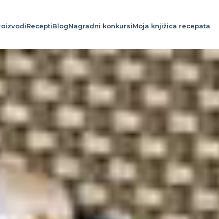
roizvodi
Recepti
Blog
Nagradni konkursi
Moja knjižica recepata