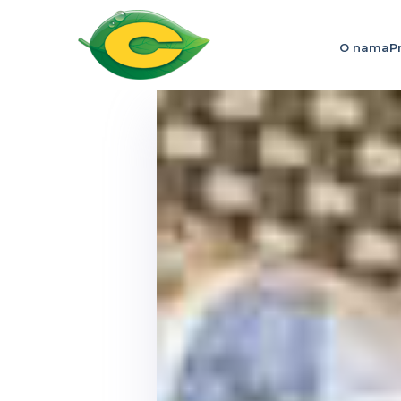
O nama
P