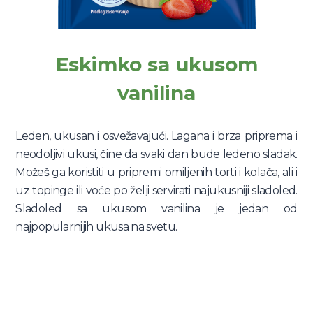
Eskimko sa ukusom
vanilina
Leden, ukusan i osvežavajući. Lagana i brza priprema i
neodoljivi ukusi, čine da svaki dan bude ledeno sladak.
Možeš ga koristiti u pripremi omiljenih torti i kolača, ali i
uz topinge ili voće po želji servirati najukusniji sladoled.
Sladoled sa ukusom vanilina je jedan od
najpopularnijih ukusa na svetu.