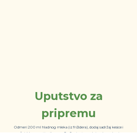
Uputstvo za
pripremu
Odmeri 200 ml hladnog mleka (iz frižidera), dodaj sadržaj kesice i
promešaj. Masu muti mikserom 3 - 5 minuta maksimalnom brzinom.