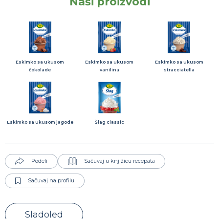
Naši proizvodi
Eskimko sa ukusom
Eskimko sa ukusom
Eskimko sa ukusom
čokolade
vanilina
stracciatella
Eskimko sa ukusom jagode
Šlag classic
Podeli
Sačuvaj u knjižicu recepata
Sačuvaj na profilu
Sladoled