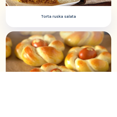
Torta ruska salata
Vaskršnja gnezda i farbanje lukovinom