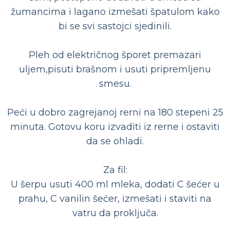
žumancima i lagano izmešati špatulom kako
bi se svi sastojci sjedinili.
Pleh od električnog šporet premazari
uljem,pisuti brašnom i usuti pripremljenu
smesu.
Peći u dobro zagrejanoj rerni na 180 stepeni 25
minuta. Gotovu koru izvaditi iz rerne i ostaviti
da se ohladi.
Za fil:
U šerpu usuti 400 ml mleka, dodati C šećer u
prahu, C vanilin šećer, izmešati i staviti na
vatru da proključa.