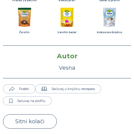
Prašak za pecivo
Kakao prah
Šećer u prahu
Čvrstin
Vanilin šećer
Kokosovo brašno
Autor
Vesna
Podeli
Sačuvaj u knjižicu recepata
Sačuvaj na profilu
Sitni kolači