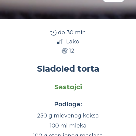
do 30 min
Lako
12
Sladoled torta
Sastojci
Podloga:
250 g mlevenog keksa
100 ml mleka
100 g otopljenog maslaca