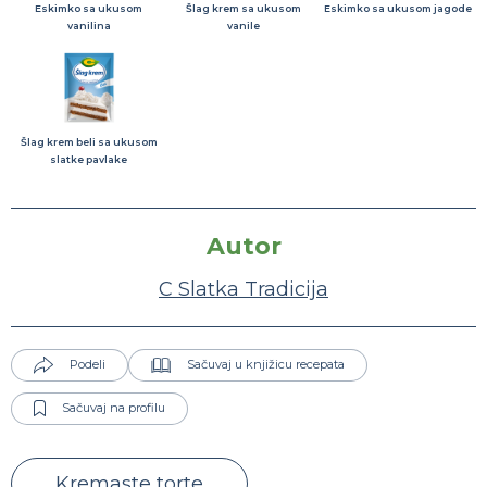
Eskimko sa ukusom
Šlag krem sa ukusom
Eskimko sa ukusom jagode
vanilina
vanile
Šlag krem beli sa ukusom
slatke pavlake
Autor
C Slatka Tradicija
Podeli
Sačuvaj u knjižicu recepata
Sačuvaj na profilu
Kremaste torte