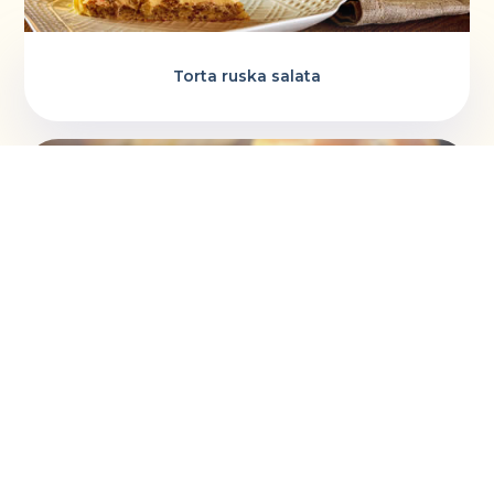
Torta ruska salata
Vaskršnja gnezda i farbanje lukovinom