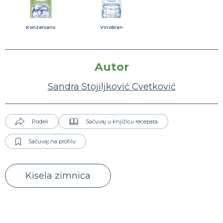
Konzervans
Vinobran
Autor
Sandra Stojiljković Cvetković
Podeli
Sačuvaj u knjižicu recepata
Sačuvaj na profilu
Kisela zimnica