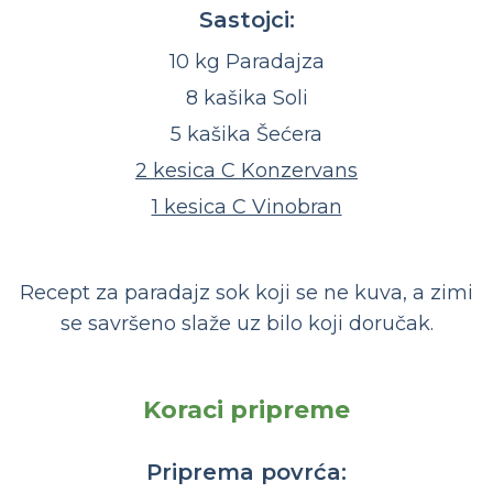
Sastojci:
10 kg Paradajza
8 kašika Soli
5 kašika Šećera
2 kesica C Konzervans
1 kesica C Vinobran
Recept za paradajz sok koji se ne kuva, a zimi
se savršeno slaže uz bilo koji doručak.
Koraci pripreme
Priprema povrća: