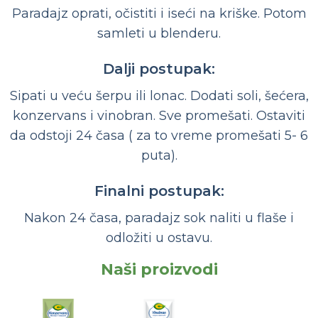
Paradajz oprati, očistiti i iseći na kriške. Potom
samleti u blenderu.
Dalji postupak:
Sipati u veću šerpu ili lonac. Dodati soli, šećera,
konzervans i vinobran. Sve promešati. Ostaviti
da odstoji 24 časa ( za to vreme promešati 5- 6
puta).
Finalni postupak:
Nakon 24 časa, paradajz sok naliti u flaše i
odložiti u ostavu.
Naši proizvodi