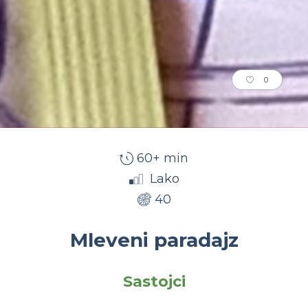
0
60+ min
Lako
40
Mleveni paradajz
Sastojci