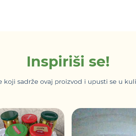
Inspiriši se!
 koji sadrže ovaj proizvod i upusti se u kul