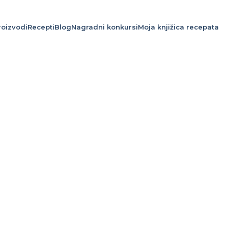
roizvodi
Recepti
Blog
Nagradni konkursi
Moja knjižica recepata