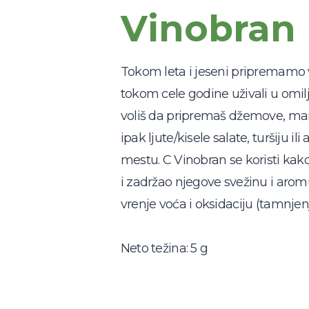
Vinobran
Tokom leta i jeseni pripremamo 
tokom cele godine uživali u omi
voliš da pripremaš džemove, marm
ipak ljute/kisele salate, turšiju il
mestu. C Vinobran se koristi kako
i zadržao njegove svežinu i arom
vrenje voća i oksidaciju (tamnjen
Neto težina: 5 g