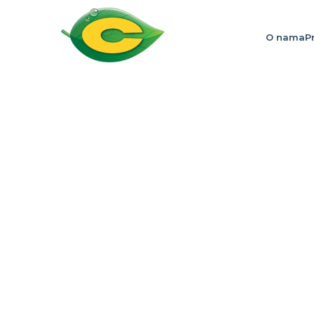
O nama
P