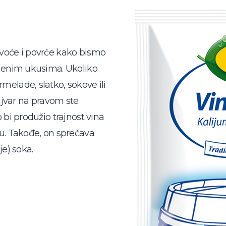
voće i povrće kako bismo
ljenim ukusima. Ukoliko
elade, slatko, sokove ili
i ajvar na pravom ste
 bi produžio trajnost vina
u. Takođe, on sprečava
je) soka.