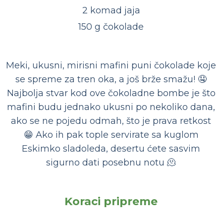
2 komad jaja
150 g čokolade
Meki, ukusni, mirisni mafini puni čokolade koje
se spreme za tren oka, a još brže smažu! 🤤
Najbolja stvar kod ove čokoladne bombe je što
mafini budu jednako ukusni po nekoliko dana,
ako se ne pojedu odmah, što je prava retkost
😁 Ako ih pak tople servirate sa kuglom
Eskimko sladoleda, desertu ćete sasvim
sigurno dati posebnu notu 🫠
Koraci pripreme