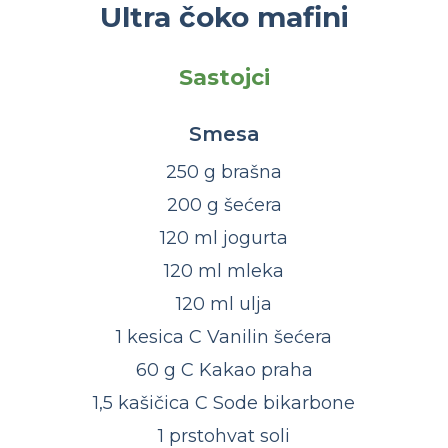
Ultra čoko mafini
Sastojci
Smesa
250 g brašna
200 g šećera
120 ml jogurta
120 ml mleka
120 ml ulja
1 kesica C Vanilin šećera
60 g C Kakao praha
1,5 kašičica C Sode bikarbone
1 prstohvat soli