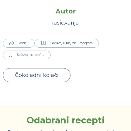
Autor
rasic.vanja
Podeli
Sačuvaj u knjižicu recepata
Sačuvaj na profilu
Čokoladni kolači
Odabrani recepti