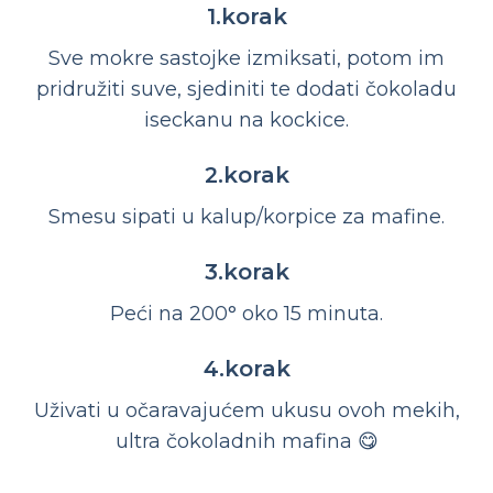
1.korak
Sve mokre sastojke izmiksati, potom im
pridružiti suve, sjediniti te dodati čokoladu
iseckanu na kockice.
2.korak
Smesu sipati u kalup/korpice za mafine.
3.korak
Peći na 200° oko 15 minuta.
4.korak
Uživati u očaravajućem ukusu ovoh mekih,
ultra čokoladnih mafina 😋