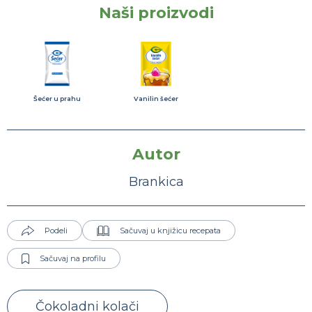
Naši proizvodi
Šećer u prahu
Vanilin šećer
Autor
Brankica
Podeli
Sačuvaj u knjižicu recepata
Sačuvaj na profilu
Čokoladni kolači