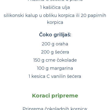
1 kašičica ulja
silikonski kalup u obliku korpica ili 20 papirnih
korpica
Čoko grilijaš:
200 g oraha
200 g šećera
150 g crne čokolade
100 g margarina
1 kesica C vanilin šećera
Koraci pripreme
Priprema čokoladnih korpica: