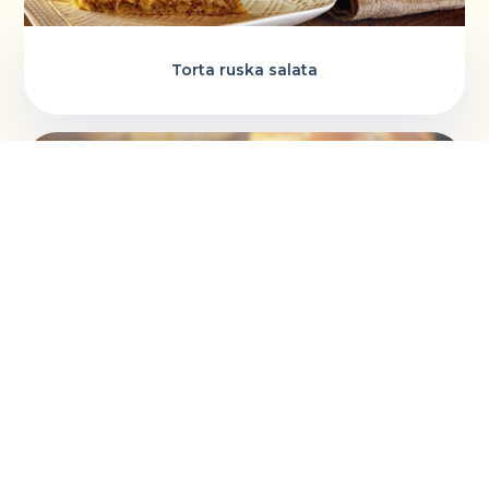
Torta ruska salata
Vaskršnja gnezda i farbanje lukovinom