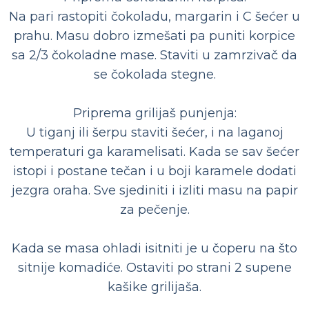
Na pari rastopiti čokoladu, margarin i C šećer u
prahu. Masu dobro izmešati pa puniti korpice
sa 2/3 čokoladne mase. Staviti u zamrzivač da
se čokolada stegne.
Priprema grilijaš punjenja:
U tiganj ili šerpu staviti šećer, i na laganoj
temperaturi ga karamelisati. Kada se sav šećer
istopi i postane tečan i u boji karamele dodati
jezgra oraha. Sve sjediniti i izliti masu na papir
za pečenje.
Kada se masa ohladi isitniti je u čoperu na što
sitnije komadiće. Ostaviti po strani 2 supene
kašike grilijaša.