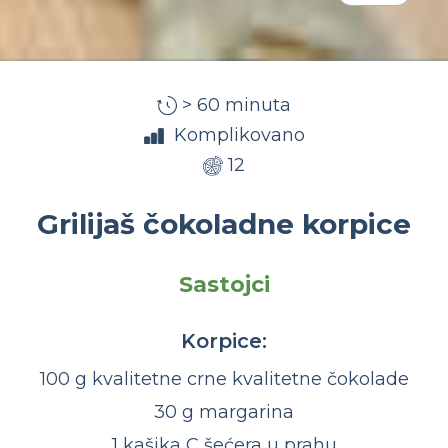
> 60 minuta
Komplikovano
12
Grilijaš čokoladne korpice
Sastojci
Korpice:
100 g kvalitetne crne kvalitetne čokolade
30 g margarina
1 kašika C šećera u prahu