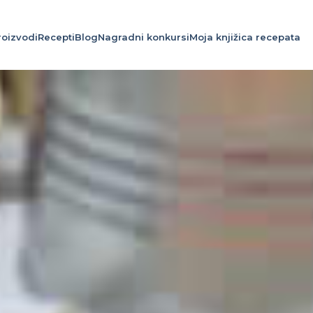
roizvodi
Recepti
Blog
Nagradni konkursi
Moja knjižica recepata