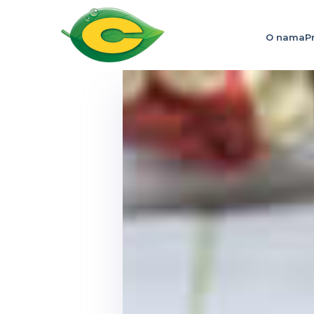
O nama
P