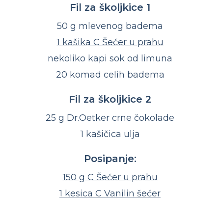
Fil za školjkice 1
50 g mlevenog badema
1 kašika C Šećer u prahu
nekoliko kapi sok od limuna
20 komad celih badema
Fil za školjkice 2
25 g Dr.Oetker crne čokolade
1 kašičica ulja
Posipanje:
150 g C Šećer u prahu
1 kesica C Vanilin šećer