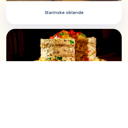
Starinske oblande
Torta ruska salata