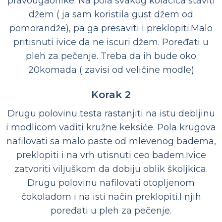
pravougaonike. Na pola svakog kolačića staviti
džem ( ja sam koristila gust džem od
pomorandže), pa ga presaviti i preklopiti.Malo
pritisnuti ivice da ne iscuri džem. Poređati u
pleh za pečenje. Treba da ih bude oko
20komada ( zavisi od veličine modle)
Korak 2
Drugu polovinu testa rastanjiti na istu debljinu
i modlicom vaditi kružne keksiće. Pola krugova
nafilovati sa malo paste od mlevenog badema,
preklopiti i na vrh utisnuti ceo badem.Ivice
zatvoriti viljuškom da dobiju oblik školjkica.
Drugu polovinu nafilovati otopljenom
čokoladom i na isti način preklopiti.I njih
poređati u pleh za pečenje.