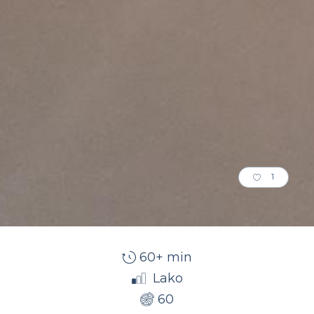
1
60+ min
Lako
60