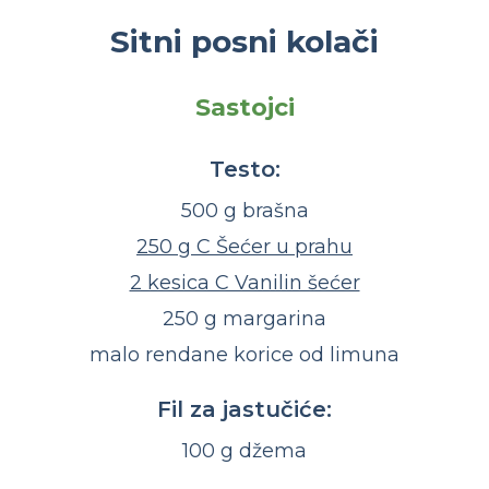
Sitni posni kolači
Sastojci
Testo:
500 g brašna
250 g C Šećer u prahu
2 kesica C Vanilin šećer
250 g margarina
malo rendane korice od limuna
Fil za jastučiće:
100 g džema