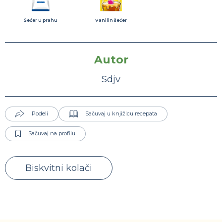
Šećer u prahu
Vanilin šećer
Autor
Sdjv
Podeli
Sačuvaj u knjižicu recepata
Sačuvaj na profilu
Biskvitni kolači