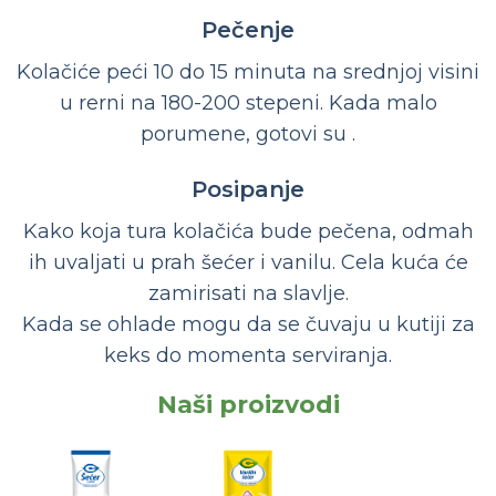
Pečenje
Kolačiće peći 10 do 15 minuta na srednjoj visini
u rerni na 180-200 stepeni. Kada malo
porumene, gotovi su .
Posipanje
Kako koja tura kolačića bude pečena, odmah
ih uvaljati u prah šećer i vanilu. Cela kuća će
zamirisati na slavlje.
Kada se ohlade mogu da se čuvaju u kutiji za
keks do momenta serviranja.
Naši proizvodi