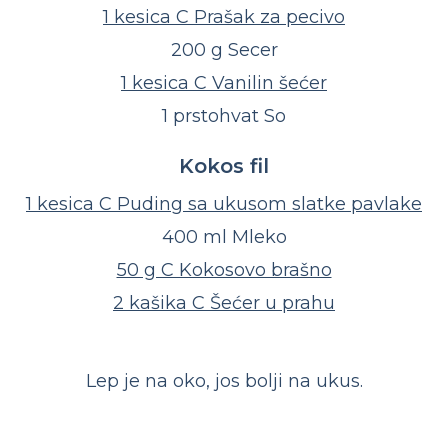
1 kesica C Prašak za pecivo
200 g Secer
1 kesica C Vanilin šećer
1 prstohvat So
Kokos fil
1 kesica C Puding sa ukusom slatke pavlake
400 ml Mleko
50 g C Kokosovo brašno
2 kašika C Šećer u prahu
Lep je na oko, jos bolji na ukus.