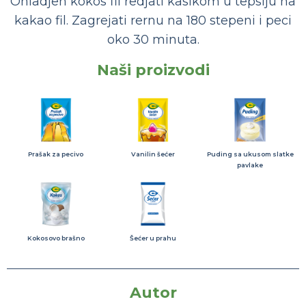
Ohladjen kokos fil redjati kasikom u tepsiju na
kakao fil. Zagrejati rernu na 180 stepeni i peci
oko 30 minuta.
Naši proizvodi
Prašak za pecivo
Vanilin šećer
Puding sa ukusom slatke
pavlake
Kokosovo brašno
Šećer u prahu
Autor