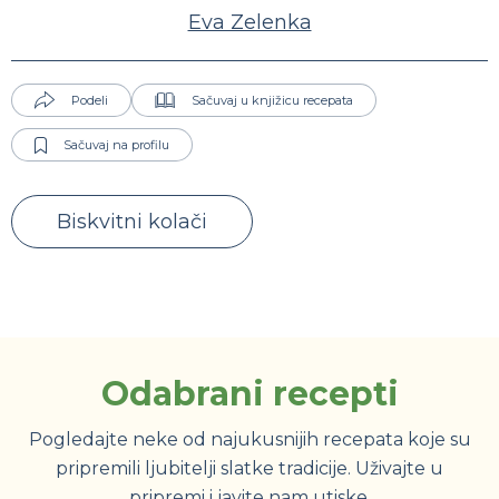
Eva Zelenka
Podeli
Sačuvaj u knjižicu recepata
Sačuvaj na profilu
Biskvitni kolači
Odabrani recepti
Pogledajte neke od najukusnijih recepata koje su
pripremili ljubitelji slatke tradicije. Uživajte u
pripremi i javite nam utiske.