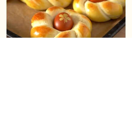
Vaskršnja gnezda i farbanje lukovinom