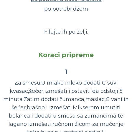
po potrebi džem
Filujte ih po želji.
Koraci pripreme
1
Za smesu:U mlako mleko dodati C suvi
kvasac,šećer,izmešati i ostaviti da odstoji 5
minuta.Zatim dodati žumanca,maslac,C vanilin
šećer,brašno i izmešati.Mikserom umutiti
belanca i dodati u smesu sa žumancima te
lagano izmešati ručnom žicom za mućenje