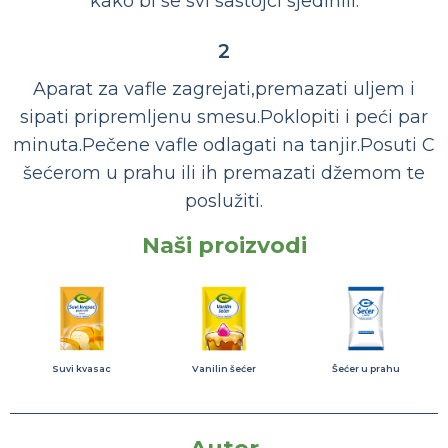
kako bi se svi sastojci sjedinili.
2
Aparat za vafle zagrejati,premazati uljem i
sipati pripremljenu smesu.Poklopiti i peći par
minuta.Pečene vafle odlagati na tanjir.Posuti C
šećerom u prahu ili ih premazati džemom te
poslužiti.
Naši proizvodi
Suvi kvasac
Vanilin šećer
Šećer u prahu