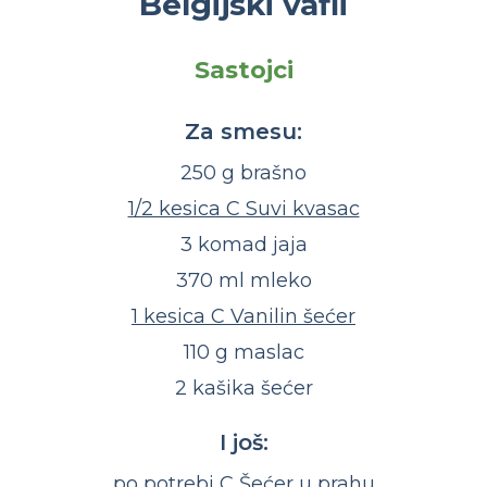
Belgijski vafli
Sastojci
Za smesu:
250 g brašno
1/2 kesica C Suvi kvasac
3 komad jaja
370 ml mleko
1 kesica C Vanilin šećer
110 g maslac
2 kašika šećer
I još:
po potrebi C Šećer u prahu