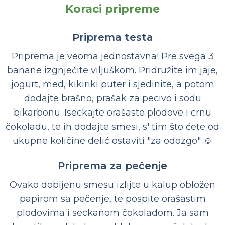
Koraci pripreme
Priprema testa
Priprema je veoma jednostavna! Pre svega 3
banane izgnječite viljuškom. Pridružite im jaje,
jogurt, med, kikiriki puter i sjedinite, a potom
dodajte brašno, prašak za pecivo i sodu
bikarbonu. Iseckajte orašaste plodove i crnu
čokoladu, te ih dodajte smesi, s' tim što ćete od
ukupne količine delić ostaviti "za odozgo" ☺️
Priprema za pečenje
Ovako dobijenu smesu izlijte u kalup obložen
papirom sa pečenje, te pospite orašastim
plodovima i seckanom čokoladom. Ja sam