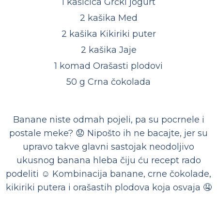
1 kašičica Grčki jogurt
2 kašika Med
2 kašika Kikiriki puter
2 kašika Jaje
1 komad Orašasti plodovi
50 g Crna čokolada
Banane niste odmah pojeli, pa su pocrnele i
postale meke? 😟 Nipošto ih ne bacajte, jer su
upravo takve glavni sastojak neodoljivo
ukusnog banana hleba čiju ću recept rado
podeliti ☺️ Kombinacija banane, crne čokolade,
kikiriki putera i orašastih plodova koja osvaja 🤤