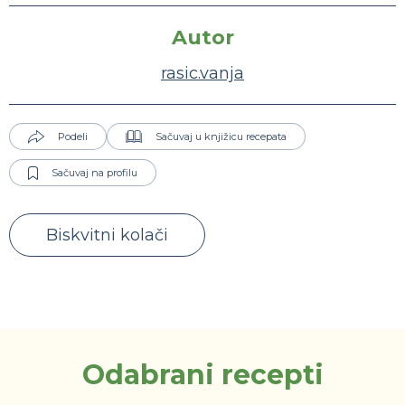
Autor
rasic.vanja
Podeli
Sačuvaj u knjižicu recepata
Sačuvaj na profilu
Biskvitni kolači
Odabrani recepti