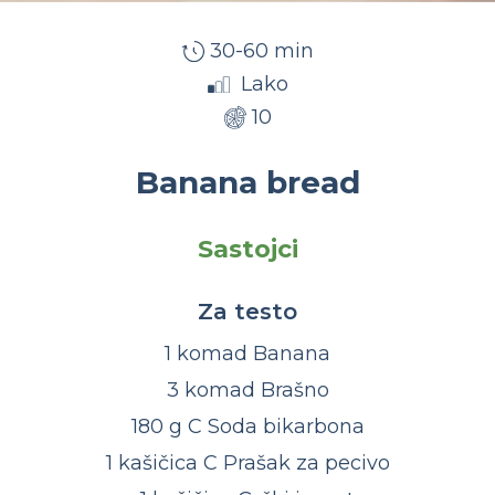
30-60 min
Lako
10
Banana bread
Sastojci
Za testo
1 komad Banana
3 komad Brašno
180 g C Soda bikarbona
1 kašičica C Prašak za pecivo