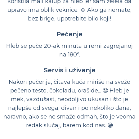
koristila mali kalup za hleb jer sam želela da
upravo ima oblik veknice. ☺️ Ako ga nemate,
bez brige, upotrebite bilo koji!
Pečenje
Hleb se peče 20-ak minuta u rerni zagrejanoj
na 180°.
Servis i uživanje
Nakon pečenja, čitava kuća miriše na sveže
pečeno testo, čokoladu, orašide... 🤤 Hleb je
mek, vazdušast, neodoljivo ukusan i što je
najlepše od svega, divan i po nekoliko dana,
naravno, ako se ne smaže odmah, što je veoma
redak slučaj, barem kod nas. 😁