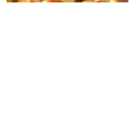
Vaskršnja gnezda i farbanje lukovinom