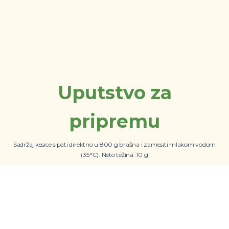
Uputstvo za
pripremu
Sadržaj kesice sipati direktno u 800 g brašna i zamesiti mlakom vodom
(35°C). Neto težina: 10 g