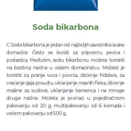
Soda bikarbona
C Soda bikarbona je jedan od najboljih saveznika svake
domaćice. Često se koristi za pripremu peciva i
poslastica. Međutim, sodu bikarbonu možete koristiti
na bezbroj načina u vašem domaćinstvu. Možete je
koristiti za pranje voća i povrća, čišćenje frižidera, za
vraćanje sjaja posuđu, uklanjanje masnih fleka, čišćenje
mašine za sudove, uklanjanje kamenca i na mnoge
druge načine. Možete je pronaći u pojedinačnom
pakovanju od 20 g, multipakovanju od 6 komada i
većem pakovanju od 500 g.