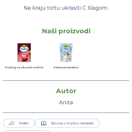
Na kraju tortu ukrasiti C šlagom.
Naši proizvodi
Puding sa ukusom maline
Kokosovo brašno
Autor
Anita
Podeli
Sačuvaj u knjižicu recepata