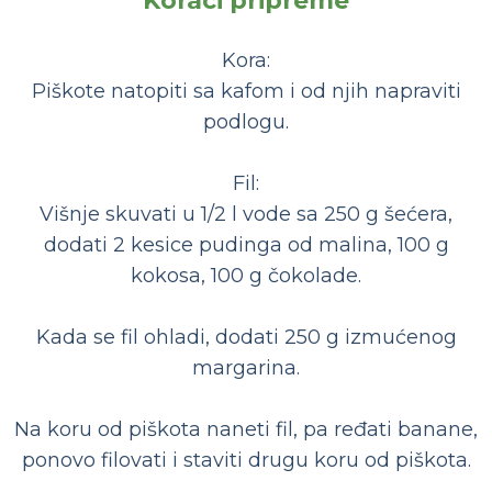
Koraci pripreme
Kora:
Piškote natopiti sa kafom i od njih napraviti
podlogu.
Fil:
Višnje skuvati u 1/2 l vode sa 250 g šećera,
dodati 2 kesice pudinga od malina, 100 g
kokosa, 100 g čokolade.
Kada se fil ohladi, dodati 250 g izmućenog
margarina.
Na koru od piškota naneti fil, pa ređati banane,
ponovo filovati i staviti drugu koru od piškota.