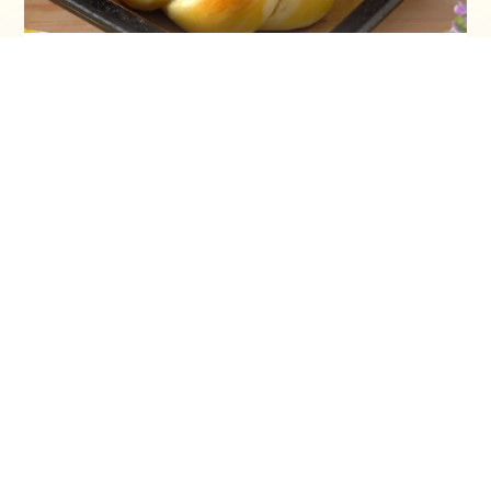
Vaskršnja gnezda i farbanje lukovinom
Šeherezada torta