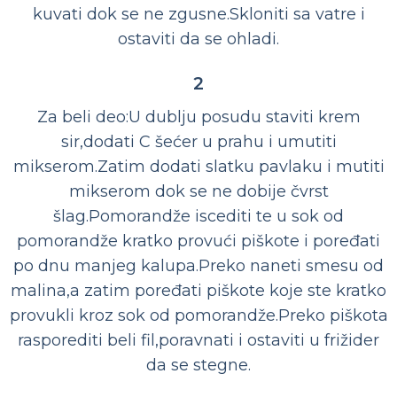
kuvati dok se ne zgusne.Skloniti sa vatre i
ostaviti da se ohladi.
2
Za beli deo:U dublju posudu staviti krem
sir,dodati C šećer u prahu i umutiti
mikserom.Zatim dodati slatku pavlaku i mutiti
mikserom dok se ne dobije čvrst
šlag.Pomorandže iscediti te u sok od
pomorandže kratko provući piškote i poređati
po dnu manjeg kalupa.Preko naneti smesu od
malina,a zatim poređati piškote koje ste kratko
provukli kroz sok od pomorandže.Preko piškota
rasporediti beli fil,poravnati i ostaviti u frižider
da se stegne.