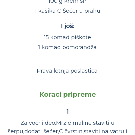
100 g krem sir
1 kašika C Šećer u prahu
I još:
15 komad piškote
1 komad pomorandža
Prava letnja poslastica.
Koraci pripreme
1
Za voćni deo:Mrzle maline staviti u
šerpu,dodati šećer,C čvrstin,staviti na vatru i