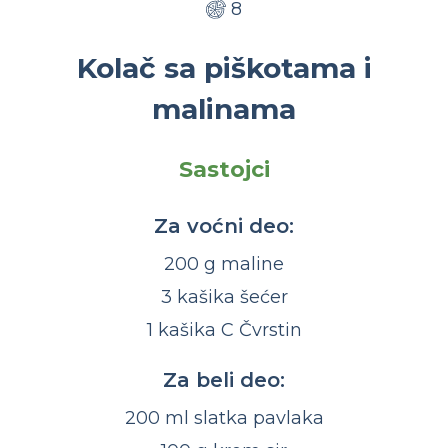
8
Kolač sa piškotama i
malinama
Sastojci
Za voćni deo:
200 g maline
3 kašika šećer
1 kašika C Čvrstin
Za beli deo:
200 ml slatka pavlaka