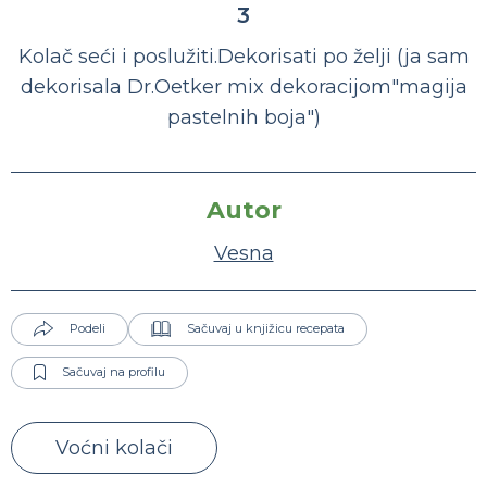
3
Kolač seći i poslužiti.Dekorisati po želji (ja sam
dekorisala Dr.Oetker mix dekoracijom"magija
pastelnih boja")
Autor
Vesna
Podeli
Sačuvaj u knjižicu recepata
Sačuvaj na profilu
Voćni kolači