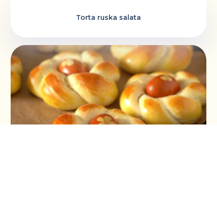
Torta ruska salata
Vaskršnja gnezda i farbanje lukovinom