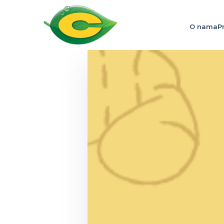
O nama
P