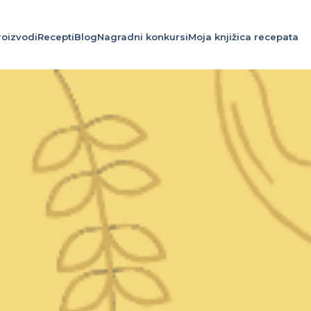
roizvodi
Recepti
Blog
Nagradni konkursi
Moja knjižica recepata