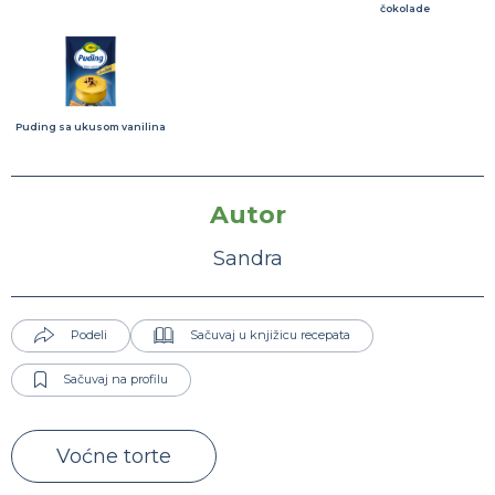
čokolade
Puding sa ukusom vanilina
Autor
Sandra
Podeli
Sačuvaj u knjižicu recepata
Sačuvaj na profilu
Voćne torte