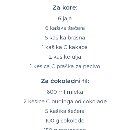
Za kore:
6 jaja
6 kašika šećera
5 kašika brašna
1 kašika C kakaoa
2 kašike ulja
1 kesica C praška za pecivo
Za čokoladni fil:
600 ml mleka
2 kesice C pudinga od čokolade
5 kašika šećera
100 g čokolade