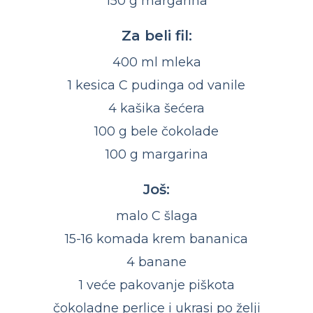
150 g margarina
Za beli fil:
400 ml mleka
1 kesica C pudinga od vanile
4 kašika šećera
100 g bele čokolade
100 g margarina
Još:
malo C šlaga
15-16 komada krem bananica
4 banane
1 veće pakovanje piškota
čokoladne perlice i ukrasi po želji