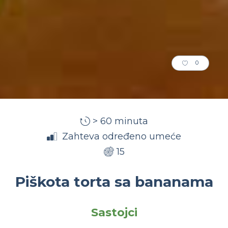
0
> 60 minuta
Zahteva određeno umeće
15
Piškota torta sa bananama
Sastojci