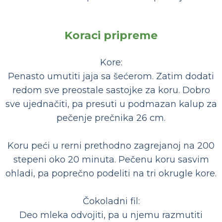
Koraci pripreme
Kore:
Penasto umutiti jaja sa šećerom. Zatim dodati
redom sve preostale sastojke za koru. Dobro
sve ujednačiti, pa presuti u podmazan kalup za
pečenje prečnika 26 cm.
Koru peći u rerni prethodno zagrejanoj na 200
stepeni oko 20 minuta. Pečenu koru sasvim
ohladi, pa poprečno podeliti na tri okrugle kore.
Čokoladni fil:
Deo mleka odvojiti, pa u njemu razmutiti