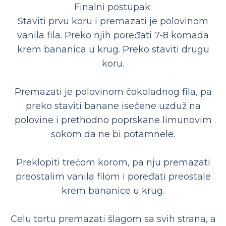
Finalni postupak:
Staviti prvu koru i premazati je polovinom
vanila fila. Preko njih poređati 7-8 komada
krem bananica u krug. Preko staviti drugu
koru.
Premazati je polovinom čokoladnog fila, pa
preko staviti banane isečene uzduž na
polovine i prethodno poprskane limunovim
sokom da ne bi potamnele.
Preklopiti trećom korom, pa nju premazati
preostalim vanila filom i poređati preostale
krem bananice u krug.
Celu tortu premazati šlagom sa svih strana, a