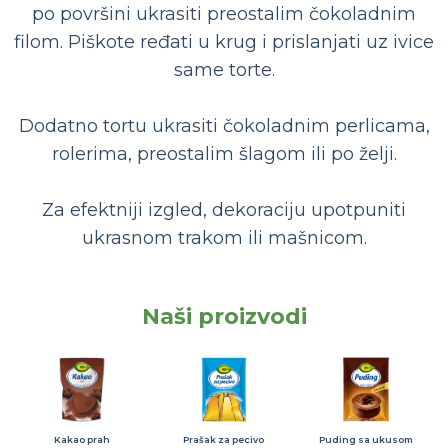
po površini ukrasiti preostalim čokoladnim
filom. Piškote ređati u krug i prislanjati uz ivice
same torte.
Dodatno tortu ukrasiti čokoladnim perlicama,
rolerima, preostalim šlagom ili po želji.
Za efektniji izgled, dekoraciju upotpuniti
ukrasnom trakom ili mašnicom.
Naši proizvodi
Kakao prah
Prašak za pecivo
Puding sa ukusom