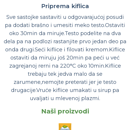
Priprema kiflica
Sve sastojke sastaviti u odgovarajućoj posudi
pa dodati brašno i umesiti meko testo.Ostaviti
oko 30min da miruje.Testo podelite na dva
dela pa na podlozi rastanjite prvo jedan deo pa
onda drugi.Seći kiflice i filovati kremom.Kiflice
ostaviti da miruju još 20min pa peći u već
zagrejanoj rerni na 220°C oko 10min.Kiflice
trebaju tek jedva malo da se
zarumene,nemojte preterati jer je testo
drugacije.Vruće kiflice umakati u sirup pa
uvaljati u mlevenoj plazmi.
Naši proizvodi