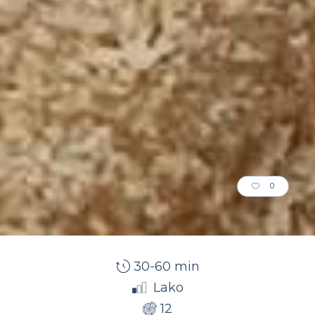
0
30-60 min
Lako
12