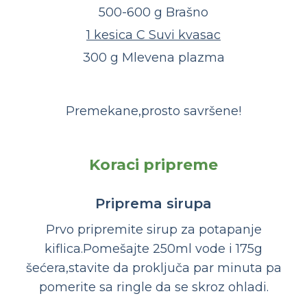
500-600 g Brašno
1 kesica C Suvi kvasac
300 g Mlevena plazma
Premekane,prosto savršene!
Koraci pripreme
Priprema sirupa
Prvo pripremite sirup za potapanje
kiflica.Pomešajte 250ml vode i 175g
šećera,stavite da proključa par minuta pa
pomerite sa ringle da se skroz ohladi.