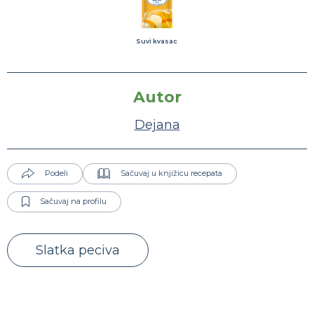
Suvi kvasac
Autor
Dejana
Podeli
Sačuvaj u knjižicu recepata
Sačuvaj na profilu
Slatka peciva