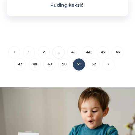
Puding keksići
‹
1
2
...
43
44
45
46
47
48
49
50
51
52
›