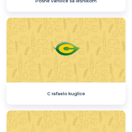
Posne vanilice sa lešnikom
C rafaelo kuglice