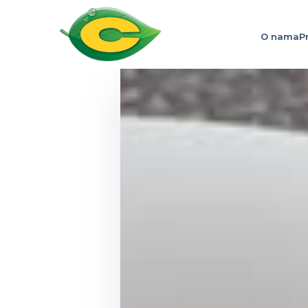
O nama
P