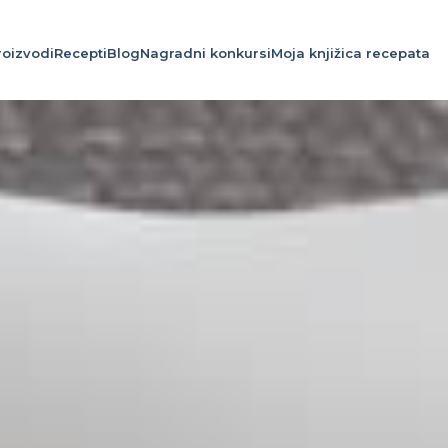
roizvodi
Recepti
Blog
Nagradni konkursi
Moja knjižica recepata