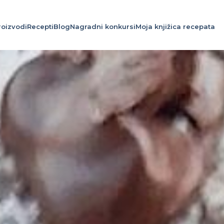
roizvodi
Recepti
Blog
Nagradni konkursi
Moja knjižica recepata