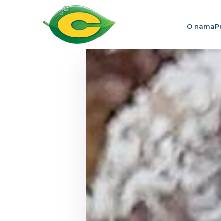
O nama
P