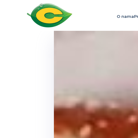
O nama
P