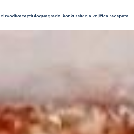
roizvodi
Recepti
Blog
Nagradni konkursi
Moja knjižica recepata